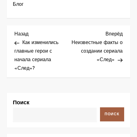
Блог
Н
Предыдущая
След
Назад
Вперёд
запись
запис
Как изменились
Неизвестные факты о
а
главные герои с
создании сериала
начала сериала
«След»
в
«След»?
и
г
а
Поиск
ц
ПОИСК
и