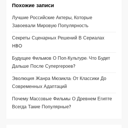
я
Похожие записи
п
Лучшие Российские Актеры, Которые
Завоевали Мировую Популярность
о
Секреты Сценарных Решений В Сериалах
з
HBO
а
Будущее Фильмов О Поп-Культуре: Что Будет
Дальше После Супергероев?
п
Эволюция Жанра Мюзикла: От Классики До
и
Современных Адаптаций
с
Почему Массовые Фильмы О Древнем Египте
я
Всегда Такие Популярные?
м