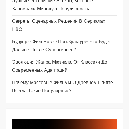
п
Лучшие Российские Актеры, Которые
Завоевали Мировую Популярность
о
Секреты Сценарных Решений В Сериалах
з
HBO
а
Будущее Фильмов О Поп-Культуре: Что Будет
Дальше После Супергероев?
п
Эволюция Жанра Мюзикла: От Классики До
и
Современных Адаптаций
с
Почему Массовые Фильмы О Древнем Египте
я
Всегда Такие Популярные?
м