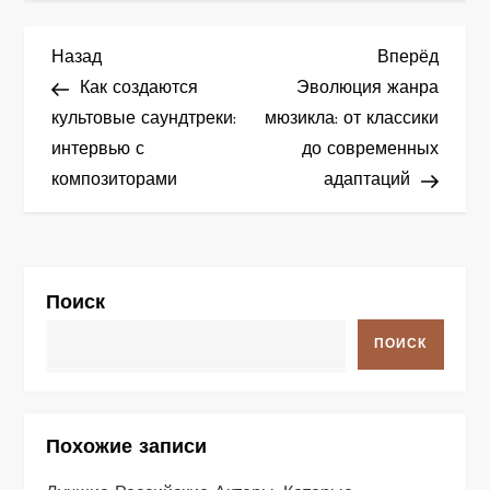
Н
Предыдущая
След
Назад
Вперёд
запись
запис
Как создаются
Эволюция жанра
а
культовые саундтреки:
мюзикла: от классики
интервью с
до современных
в
композиторами
адаптаций
и
г
а
Поиск
ц
ПОИСК
и
я
Похожие записи