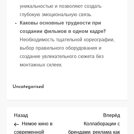
уникальностью и позволяют создать
глубокую эмоциональную связь.
Каковы основные трудности при
создании фильмов в одном кадре?
Необходимость тщательной хореографии,
выбор правильного оборудования и
создание увлекательного сюжета без
монтажных склеек.
Uncategorised
Н
Предыдущая
След
Назад
Вперёд
запись
запис
Немое кино в
Коллаборации с
а
современной
брендами: реклама как