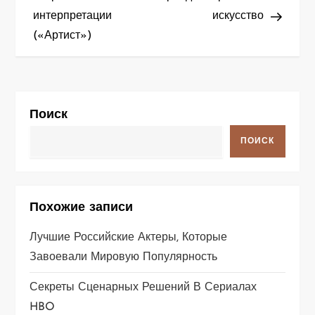
интерпретации
искусство
в
(«Артист»)
и
г
а
Поиск
ц
ПОИСК
и
я
Похожие записи
п
Лучшие Российские Актеры, Которые
Завоевали Мировую Популярность
о
Секреты Сценарных Решений В Сериалах
з
HBO