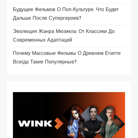
а
Будущее Фильмов О Поп-Культуре: Что Будет
Дальше После Супергероев?
п
Эволюция Жанра Мюзикла: От Классики До
и
Современных Адаптаций
с
Почему Массовые Фильмы О Древнем Египте
я
Всегда Такие Популярные?
м